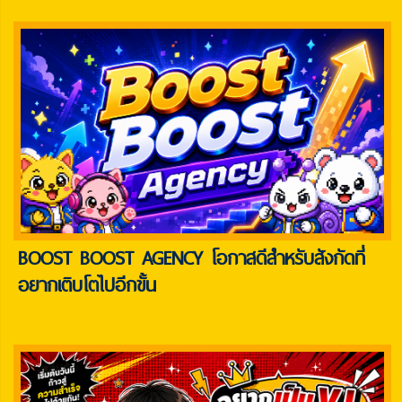
BOOST BOOST AGENCY โอกาสดีสำหรับสังกัดที่
อยากเติบโตไปอีกขั้น