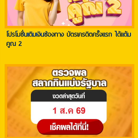
โปรโมชั่นเติมเงินช่องทาง บัตรเครดิตครั้งแรก ได้แต้ม
คูณ 2