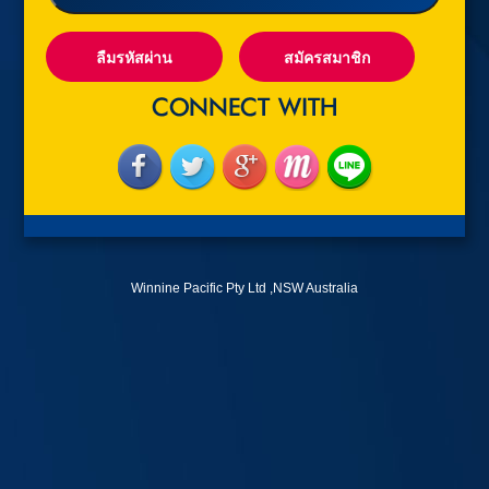
ลืมรหัสผ่าน
สมัครสมาชิก
Winnine Pacific Pty Ltd ,NSW Australia