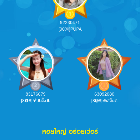
92230471
[90ⓢ]PUPA
83176679
63092080
[8❽8]🍹🌲ผึ้ง🌲
[8➑8]🍰สิงึดติ
หอยใหญ่ อร่อยเว่อร์