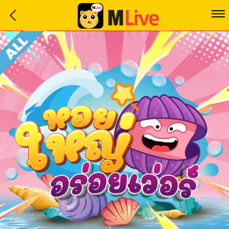
Home
Event
LuckyGame
WinwinCoin
Debit
Mdoll
Help
Support
Language
: