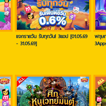
แจกรายวัน รับทุกวัน! 3แอป [01.05.69
พฤษภ
- 31.05.69]
3Apps