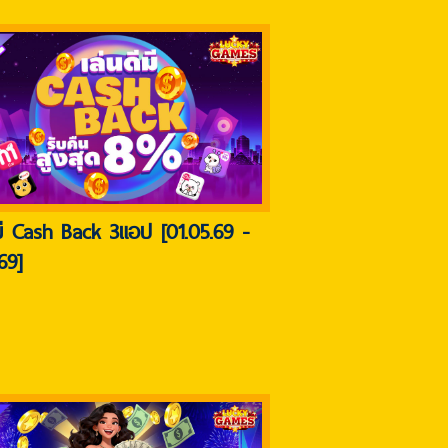
ีมี Cash Back 3แอป [01.05.69 -
69]