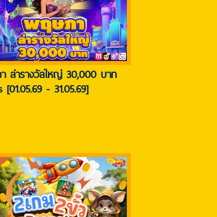
า ล่ารางวัลใหญ่ 30,000 บาท
 [01.05.69 - 31.05.69]