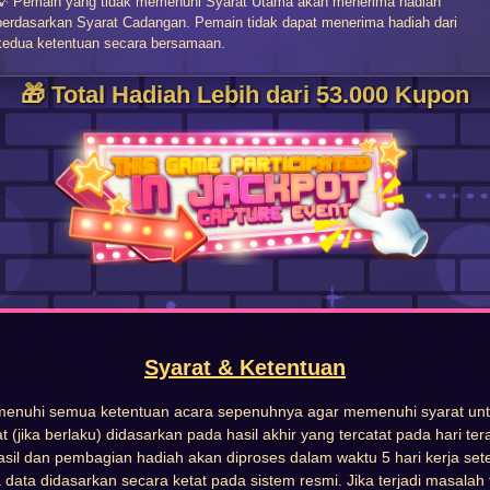
💡 Pemain yang tidak memenuhi Syarat Utama akan menerima hadiah
berdasarkan Syarat Cadangan. Pemain tidak dapat menerima hadiah dari
kedua ketentuan secara bersamaan.
🎁 Total Hadiah Lebih dari 53.000 Kupon
Syarat & Ketentuan
menuhi semua ketentuan acara sepenuhnya agar memenuhi syarat unt
t (jika berlaku) didasarkan pada hasil akhir yang tercatat pada hari ter
l dan pembagian hadiah akan diproses dalam waktu 5 hari kerja sete
data didasarkan secara ketat pada sistem resmi. Jika terjadi masalah 