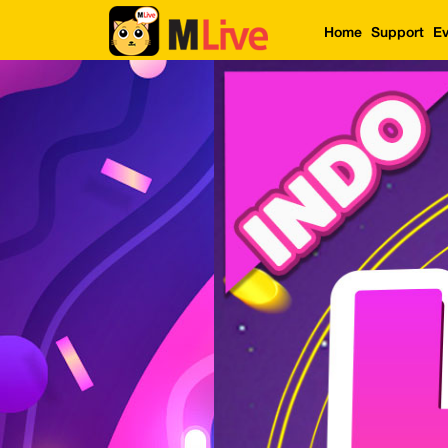
Home
Support
Ev
Home
Event
LuckyGame
WinwinCoin
Debit
Mdoll
Help
Support
Language
: