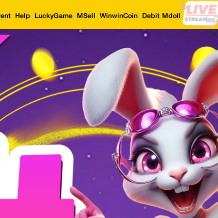
ent
Help
LuckyGame
MSell
WinwinCoin
Debit Mdoll