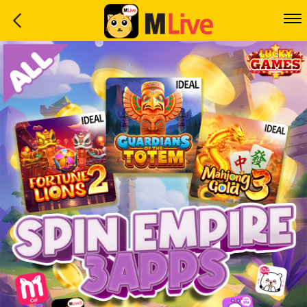
Home
Event
LuckyGame
WinwinCoin
Debit
Mdoll
Help
Support
Language
: