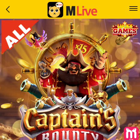
Home
Event
LuckyGame
WinwinCoin
Debit
Mdoll
Help
Support
Language
: