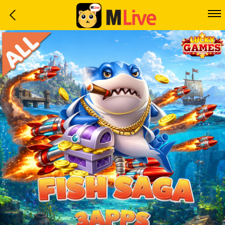
Home
Event
LuckyGame
WinwinCoin
Debit
Mdoll
Help
Support
Language
: