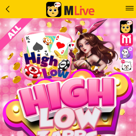
Home
Event
LuckyGame
WinwinCoin
Debit
Mdoll
Help
Support
Language
: