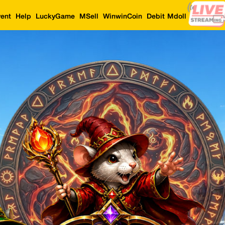
ent
Help
LuckyGame
MSell
WinwinCoin
Debit Mdoll