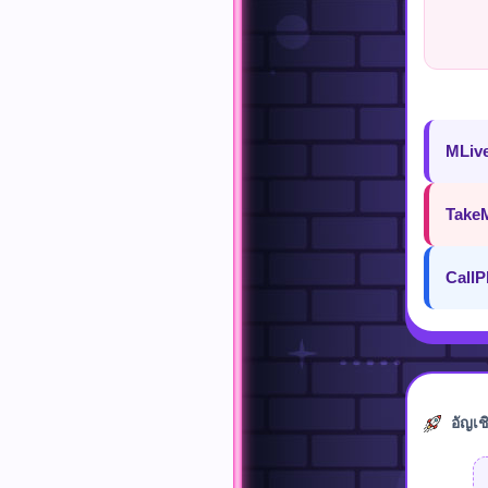
MLiv
Take
CallP
อัญเช