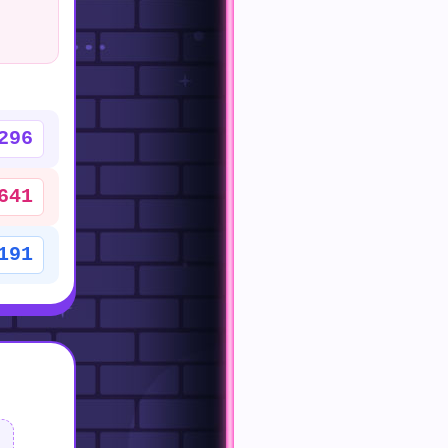
296
641
191