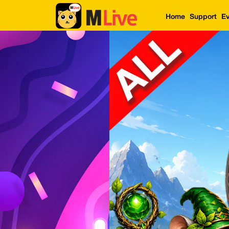
Home
Support
Ev
Home
Event
LuckyGame
WinwinCoin
Debit
Mdoll
Help
Support
Language
: