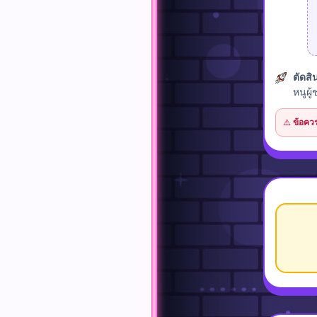
ตัดสิ
หนูผู
⚠️
ข้อควร