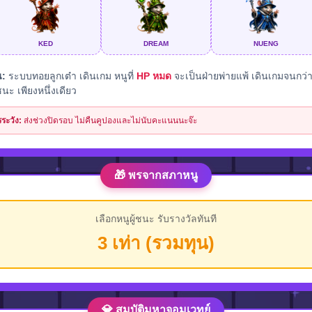
KED
DREAM
NUENG
น:
ระบบทอยลูกเต๋า เดินเกม หนูที่
HP หมด
จะเป็นฝ่ายพ่ายแพ้ เดินเกมจนกว่
้ชนะ เพียงหนึ่งเดียว
ระวัง:
ส่งช่วงปิดรอบ ไม่คืนคูปองและไม่นับคะแนนนะจ๊ะ
🎁 พรจากสภาหนู
เลือกหนูผู้ชนะ รับรางวัลทันที
3 เท่า (รวมทุน)
💎 สมบัติมหาจอมเวทย์