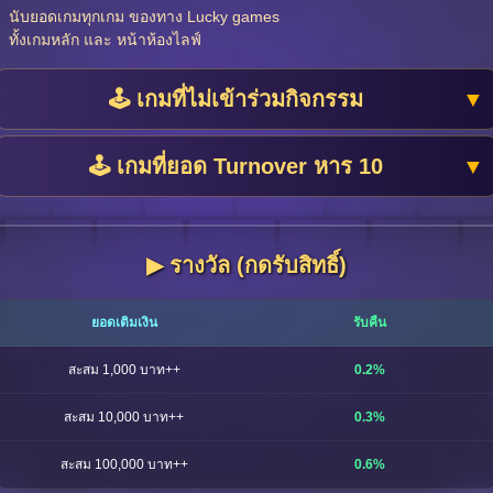
นับยอดเกมทุกเกม ของทาง Lucky games
ทั้งเกมหลัก และ หน้าห้องไลฟ์
🕹️ เกมที่ไม่เข้าร่วมกิจกรรม
🕹️ เกมที่ยอด Turnover หาร 10
▶︎ รางวัล (กดรับสิทธิ์)
ยอดเติมเงิน
รับคืน
สะสม 1,000 บาท++
0.2%
สะสม 10,000 บาท++
0.3%
สะสม 100,000 บาท++
0.6%