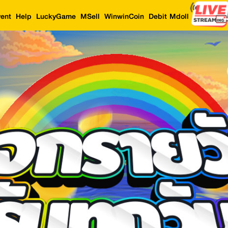
ent
Help
LuckyGame
MSell
WinwinCoin
Debit Mdoll