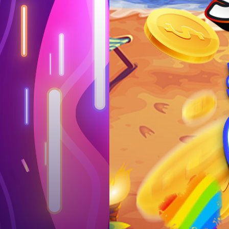
Log in
Top up