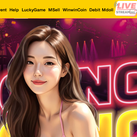
ent
Help
LuckyGame
MSell
WinwinCoin
Debit Mdoll