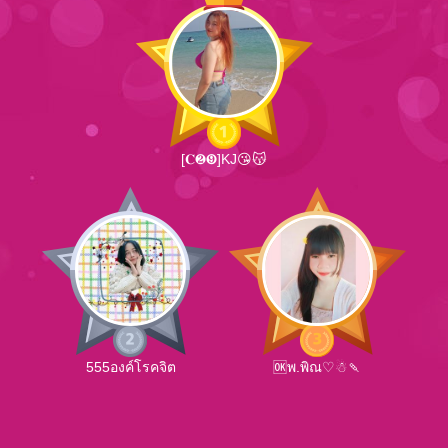
[𝐂❷❾]KJ😘😽
555องค์โรคจิต
🆗พ.พิณ♡☃🍡