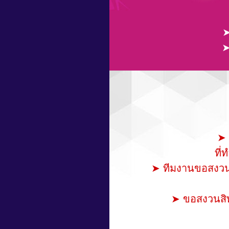
➤
➤
➤ 
ที
➤ ทีมงานขอสงวนสิ
➤ ขอสงวนสิท