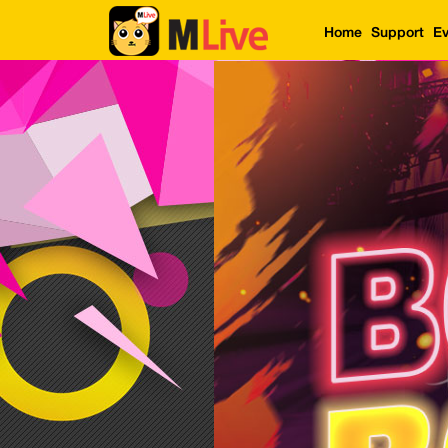
Home
Support
Ev
Home
Event
LuckyGame
WinwinCoin
Debit
Mdoll
Help
Support
Language
: