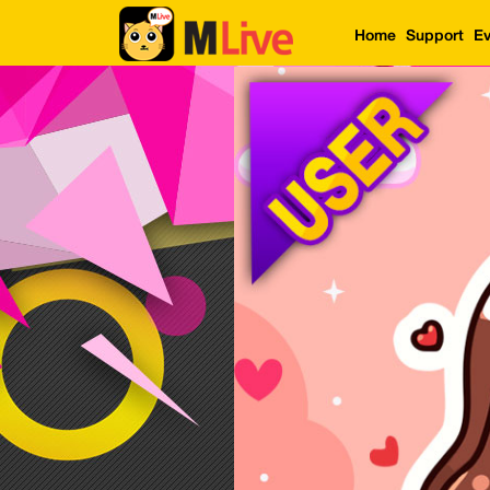
Home
Support
Ev
Home
Event
LuckyGame
WinwinCoin
Debit
Mdoll
Help
Support
Language
: