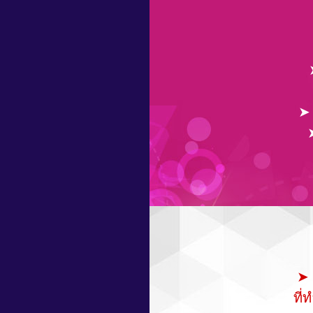
➤ 
➤ 
ที