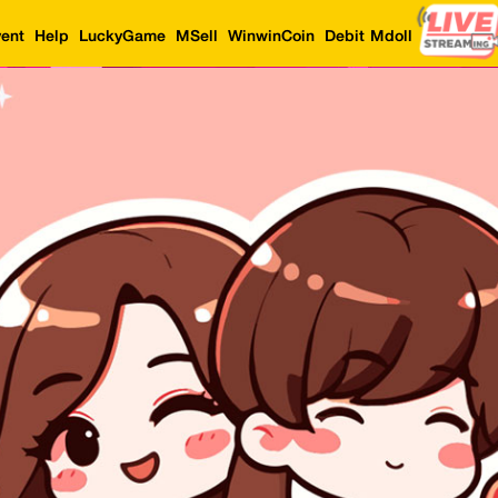
ent
Help
LuckyGame
MSell
WinwinCoin
Debit Mdoll