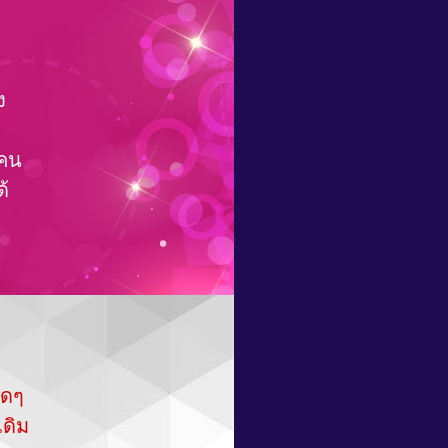
ง
กคน
้
ใดๆ
ดิม