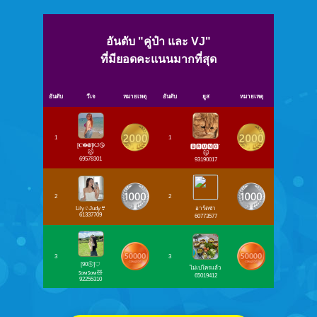
อันดับ "คู่ป๋า และ VJ"
ที่มียอดคะแนนมากที่สุด
อันดับ
วีเจ
หมายเหตุ
อันดับ
ยูส
หมายเหตุ
1
1
[𝐂❷❾]KJ😘
🅱🆁🆄🅽🅾​`
😽
😽​
69578301
93190017
2
2
Lily♧Judy👙
อาร์ตซ่า
61337709
60773577
3
3
[90ⓢ]♡
ไม่เปใครแล้ว
ꜱᴏᴍꜱᴏᴍ🧸
65019412
92255310