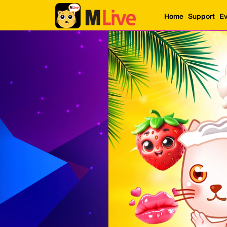
Home
Support
Ev
Home
Event
LuckyGame
WinwinCoin
Debit
Mdoll
Help
Support
Language
: