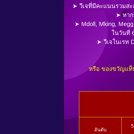
➤ วีเจที่มีคะแนนรวมสะ
➤ หากม
➤ Mdoll, Mking, Megg 
ในวันที่
➤ วีเจในเรท D
หรือ ของขวัญแท็ป
5
อันดับ