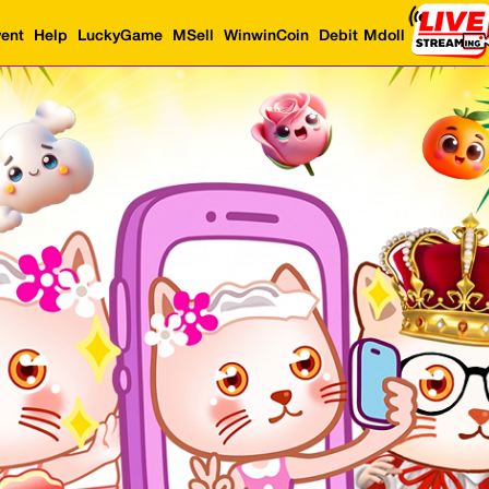
ent
Help
LuckyGame
MSell
WinwinCoin
Debit Mdoll