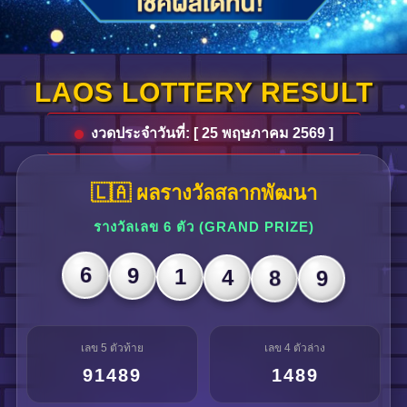
Log in
LAOS LOTTERY RESULT
งวดประจำวันที่: [ 25 พฤษภาคม 2569 ]
Top up
🇱🇦 ผลรางวัลสลากพัฒนา
รางวัลเลข 6 ตัว (GRAND PRIZE)
6
9
1
4
8
9
เลข 5 ตัวท้าย
เลข 4 ตัวล่าง
91489
1489