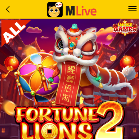
Home
Event
LuckyGame
WinwinCoin
Debit
Mdoll
Help
Support
Language
: