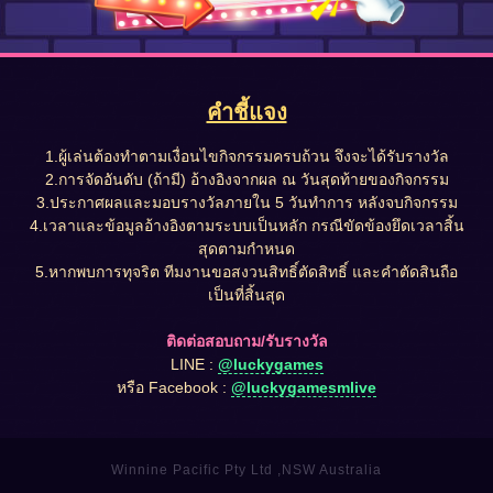
คำชี้แจง
1.ผู้เล่นต้องทำตามเงื่อนไขกิจกรรมครบถ้วน จึงจะได้รับรางวัล
2.การจัดอันดับ (ถ้ามี) อ้างอิงจากผล ณ วันสุดท้ายของกิจกรรม
3.ประกาศผลและมอบรางวัลภายใน 5 วันทำการ หลังจบกิจกรรม
4.เวลาและข้อมูลอ้างอิงตามระบบเป็นหลัก กรณีขัดข้องยึดเวลาสิ้น
สุดตามกำหนด
5.หากพบการทุจริต ทีมงานขอสงวนสิทธิ์ตัดสิทธิ์ และคำตัดสินถือ
เป็นที่สิ้นสุด
ติดต่อสอบถาม/รับรางวัล
LINE :
@luckygames
หรือ Facebook :
@luckygamesmlive
Winnine Pacific Pty Ltd ,NSW Australia