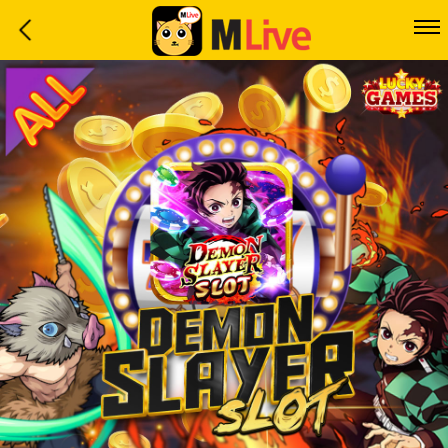
Home
Event
LuckyGame
WinwinCoin
Debit
Mdoll
Help
Support
Language
: