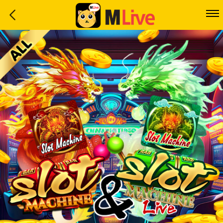
Home
Event
LuckyGame
WinwinCoin
Debit
Mdoll
Help
Support
Language
: