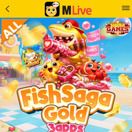
Home
Event
LuckyGame
WinwinCoin
Debit
Mdoll
Help
Support
Language
: