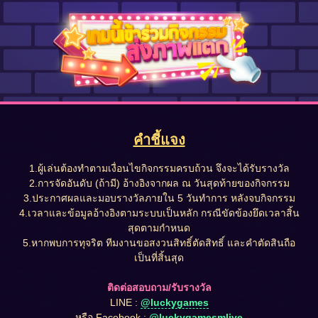
คำชี้แจง
1.ผู้เล่นต้องทำตามเงื่อนไขกิจกรรมครบถ้วน จึงจะได้รับรางวัล
2.การจัดอันดับ (ถ้ามี) อ้างอิงจากผล ณ วันสุดท้ายของกิจกรรม
3.ประกาศผลและมอบรางวัลภายใน 5 วันทำการ หลังจบกิจกรรม
4.เวลาและข้อมูลอ้างอิงตามระบบเป็นหลัก กรณีขัดข้องยึดเวลาสิ้น
สุดตามกำหนด
5.หากพบการทุจริต ทีมงานขอสงวนสิทธิ์ตัดสิทธิ์ และคำตัดสินถือ
เป็นที่สิ้นสุด
ติดต่อสอบถาม/รับรางวัล
LINE :
@luckygames
หรือ Facebook :
@luckygamesmlive