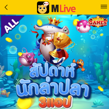
Home
Event
LuckyGame
WinwinCoin
Debit
Mdoll
Help
Support
Language
: