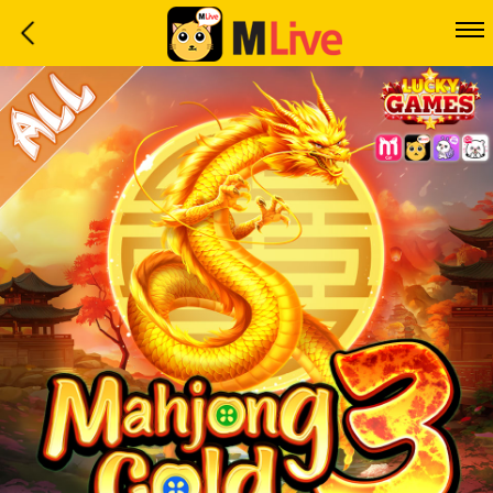
Home
Event
LuckyGame
WinwinCoin
Debit
Mdoll
Help
Support
Language
: