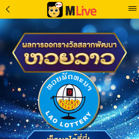
Home
Event
LuckyGame
WinwinCoin
Debit
Mdoll
Help
Support
Language
: