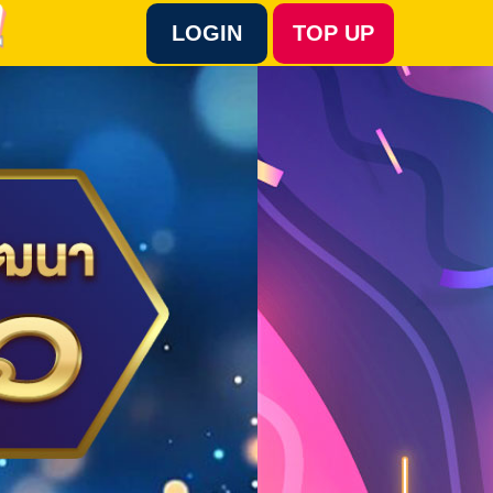
LOGIN
TOP UP
Language :