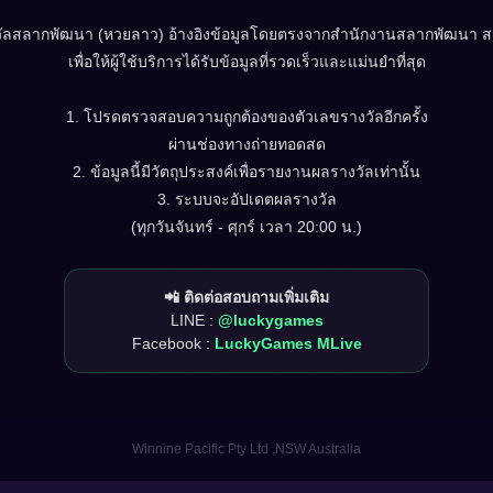
ัลสลากพัฒนา (หวยลาว) อ้างอิงข้อมูลโดยตรงจากสำนักงานสลากพัฒนา 
เพื่อให้ผู้ใช้บริการได้รับข้อมูลที่รวดเร็วและแม่นยำที่สุด
1. โปรดตรวจสอบความถูกต้องของตัวเลขรางวัลอีกครั้ง
ผ่านช่องทางถ่ายทอดสด
2. ข้อมูลนี้มีวัตถุประสงค์เพื่อรายงานผลรางวัลเท่านั้น
3. ระบบจะอัปเดตผลรางวัล
(ทุกวันจันทร์ - ศุกร์ เวลา 20:00 น.)
📲 ติดต่อสอบถามเพิ่มเติม
LINE :
@luckygames
Facebook :
LuckyGames MLive
Winnine Pacific Pty Ltd ,NSW Australia