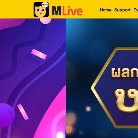
Home
Support
Ev
Home
Event
LuckyGame
WinwinCoin
Debit
Mdoll
Help
Support
Language
: