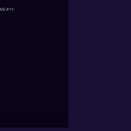
สปป.ลาว