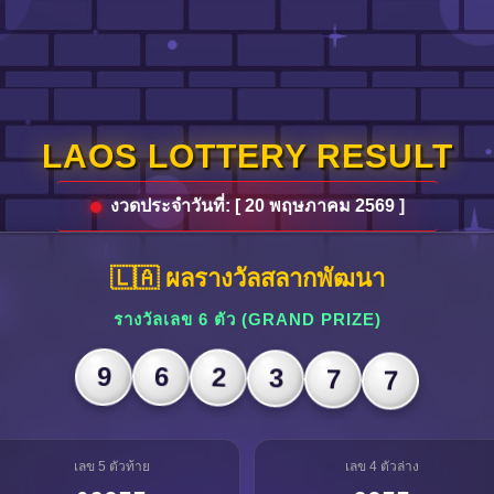
LAOS LOTTERY RESULT
งวดประจำวันที่: [ 20 พฤษภาคม 2569 ]
🇱🇦 ผลรางวัลสลากพัฒนา
รางวัลเลข 6 ตัว (GRAND PRIZE)
7
7
3
2
6
9
เลข 5 ตัวท้าย
เลข 4 ตัวล่าง