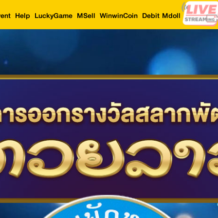
ent
Help
LuckyGame
MSell
WinwinCoin
Debit Mdoll