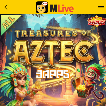
Home
Event
LuckyGame
WinwinCoin
Debit
Mdoll
Help
Support
Language
: