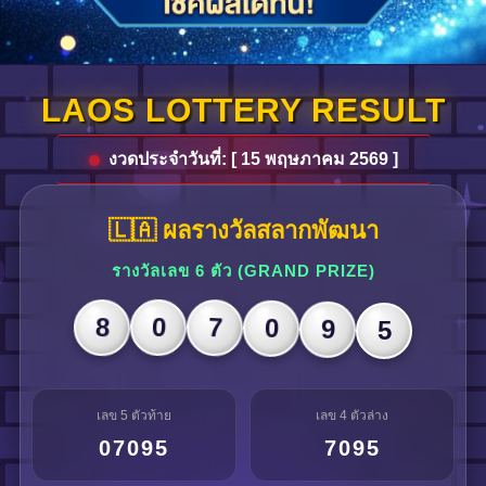
Log in
LAOS LOTTERY RESULT
งวดประจำวันที่: [ 15 พฤษภาคม 2569 ]
Top up
🇱🇦 ผลรางวัลสลากพัฒนา
รางวัลเลข 6 ตัว (GRAND PRIZE)
7
0
0
9
8
5
เลข 5 ตัวท้าย
เลข 4 ตัวล่าง
07095
7095