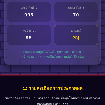
เลข 3 ตัวท้าย
เลข 2 ตัวล่าง
095
70
เลข 2 ตัวบน
นามสัตว์
หนู
95
• ออกรางวัลทุกวันจันทร์ - ศุกร์ เวลา 20:00 น.
• อ้างอิงตามตำราเลขเสี่ยงโชคนามสัตว์ 40 ชนิด
📜 รายละเอียดการประกาศผล
ผลรางวัลสลากพัฒนา (หวยลาว) อ้างอิงข้อมูลโดยตรงจากสำนักงาน
สลากพัฒนา สปป.ลาว