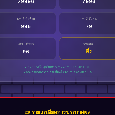
79996
7996
เลข 3 ตัวท้าย
เลข 2 ตัวล่าง
996
79
เลข 2 ตัวบน
นามสัตว์
ผึ้ง
96
• ออกรางวัลทุกวันจันทร์ - ศุกร์ เวลา 20:00 น.
• อ้างอิงตามตำราเลขเสี่ยงโชคนามสัตว์ 40 ชนิด
📜 รายละเอียดการประกาศผล