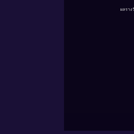
ผลรางว