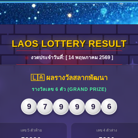
LAOS LOTTERY RESULT
งวดประจำวันที่: [ 14 พฤษภาคม 2569 ]
🇱🇦 ผลรางวัลสลากพัฒนา
รางวัลเลข 6 ตัว (GRAND PRIZE)
9
7
9
9
9
6
เลข 5 ตัวท้าย
เลข 4 ตัวล่าง