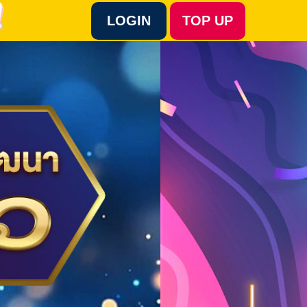
LOGIN
TOP UP
Language :