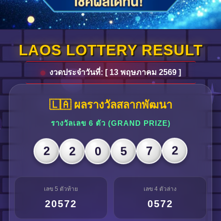
Log in
LAOS LOTTERY RESULT
งวดประจำวันที่: [ 13 พฤษภาคม 2569 ]
Top up
🇱🇦 ผลรางวัลสลากพัฒนา
รางวัลเลข 6 ตัว (GRAND PRIZE)
2
2
0
2
5
7
เลข 5 ตัวท้าย
เลข 4 ตัวล่าง
20572
0572