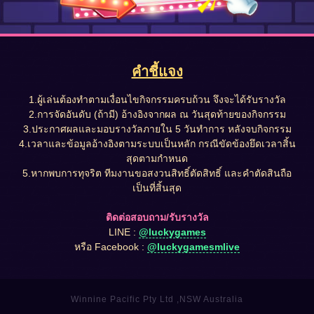
คำชี้แจง
1.ผู้เล่นต้องทำตามเงื่อนไขกิจกรรมครบถ้วน จึงจะได้รับรางวัล
2.การจัดอันดับ (ถ้ามี) อ้างอิงจากผล ณ วันสุดท้ายของกิจกรรม
3.ประกาศผลและมอบรางวัลภายใน 5 วันทำการ หลังจบกิจกรรม
4.เวลาและข้อมูลอ้างอิงตามระบบเป็นหลัก กรณีขัดข้องยึดเวลาสิ้น
สุดตามกำหนด
5.หากพบการทุจริต ทีมงานขอสงวนสิทธิ์ตัดสิทธิ์ และคำตัดสินถือ
เป็นที่สิ้นสุด
ติดต่อสอบถาม/รับรางวัล
LINE :
@luckygames
หรือ Facebook :
@luckygamesmlive
Winnine Pacific Pty Ltd ,NSW Australia