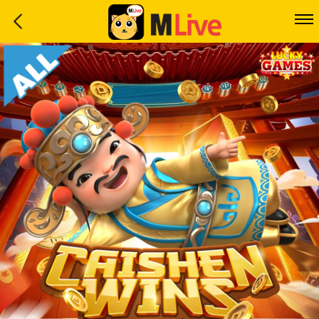
Home
Event
LuckyGame
WinwinCoin
Debit
Mdoll
Help
Support
Language
: