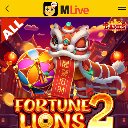
Home
Event
LuckyGame
WinwinCoin
Debit
Mdoll
Help
Support
Language
: