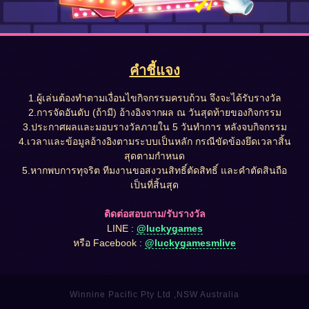
คำชี้แจง
1.ผู้เล่นต้องทำตามเงื่อนไขกิจกรรมครบถ้วน จึงจะได้รับรางวัล
2.การจัดอันดับ (ถ้ามี) อ้างอิงจากผล ณ วันสุดท้ายของกิจกรรม
3.ประกาศผลและมอบรางวัลภายใน 5 วันทำการ หลังจบกิจกรรม
4.เวลาและข้อมูลอ้างอิงตามระบบเป็นหลัก กรณีขัดข้องยึดเวลาสิ้น
สุดตามกำหนด
5.หากพบการทุจริต ทีมงานขอสงวนสิทธิ์ตัดสิทธิ์ และคำตัดสินถือ
เป็นที่สิ้นสุด
ติดต่อสอบถาม/รับรางวัล
LINE :
@luckygames
หรือ Facebook :
@luckygamesmlive
Winnine Pacific Pty Ltd ,NSW Australia