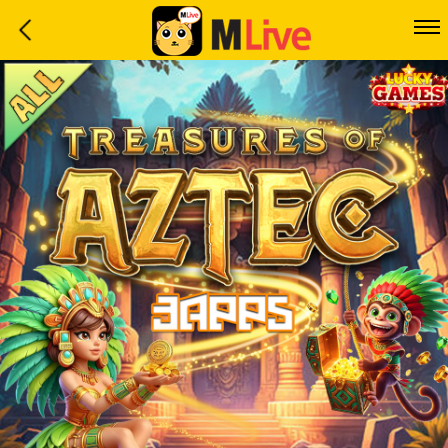
Home
Event
LuckyGame
WinwinCoin
Debit
Mdoll
Help
Support
Language
: