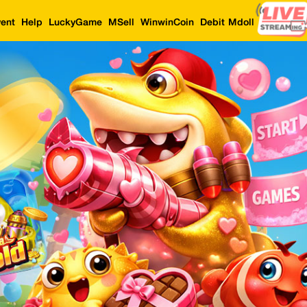
ent
Help
LuckyGame
MSell
WinwinCoin
Debit Mdoll