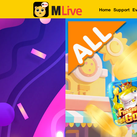
Home
Support
Ev
Home
Event
LuckyGame
WinwinCoin
Debit
Mdoll
Help
Support
Language
: