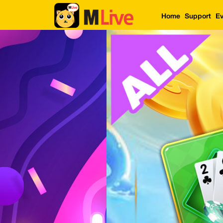
Home
Support
Ev
Home
Event
LuckyGame
WinwinCoin
Debit
Mdoll
Help
Support
Language
: