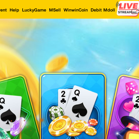
ent
Help
LuckyGame
MSell
WinwinCoin
Debit Mdoll