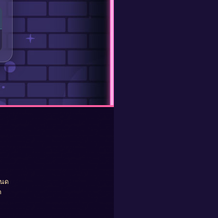
หนด
ด