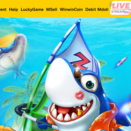
ent
Help
LuckyGame
MSell
WinwinCoin
Debit Mdoll