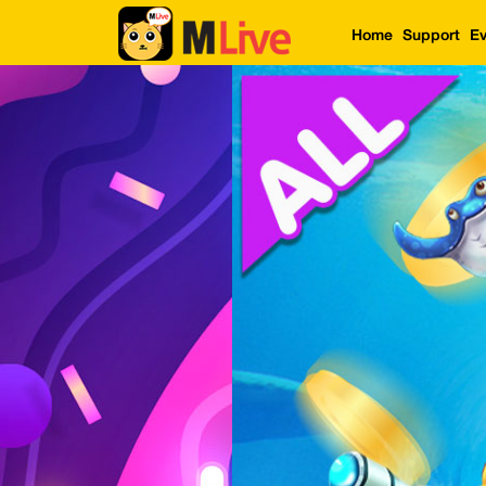
Home
Support
Ev
Home
Event
LuckyGame
WinwinCoin
Debit
Mdoll
Help
Support
Language
: