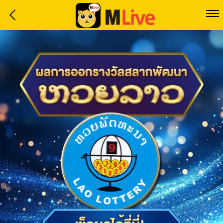
Home
Event
LuckyGame
WinwinCoin
Debit
Mdoll
Help
Support
Language
: