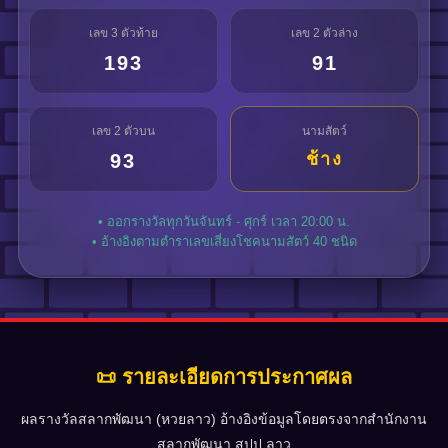
เลข 3 ตัวท้าย
เลข 2 ตัวล่าง
193
91
เลข 2 ตัวบน
นามสัตว์
ช้าง
93
• ออกรางวัลทุกวันจันทร์ - ศุกร์ เวลา 20:00 น.
• อ้างอิงตามตำราเลขเสี่ยงโชคนามสัตว์ 40 ชนิด
📜 รายละเอียดการประกาศผล
ผลรางวัลสลากพัฒนา (หวยลาว) อ้างอิงข้อมูลโดยตรงจากสำนักงาน
สลากพัฒนา สปป.ลาว