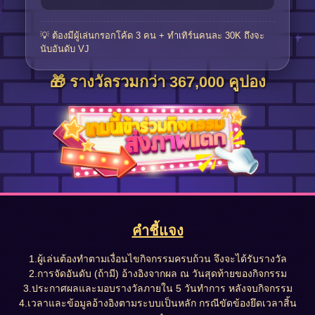
💡 ต้องมีผู้เล่นกรอกโค้ด 3 คน + ทำเทิร์นคนละ 30K ถึงจะ
นับอันดับ VJ
🎁 รางวัลรวมกว่า 367,000 คูปอง
คำชี้แจง
1.ผู้เล่นต้องทำตามเงื่อนไขกิจกรรมครบถ้วน จึงจะได้รับรางวัล
2.การจัดอันดับ (ถ้ามี) อ้างอิงจากผล ณ วันสุดท้ายของกิจกรรม
3.ประกาศผลและมอบรางวัลภายใน 5 วันทำการ หลังจบกิจกรรม
4.เวลาและข้อมูลอ้างอิงตามระบบเป็นหลัก กรณีขัดข้องยึดเวลาสิ้น