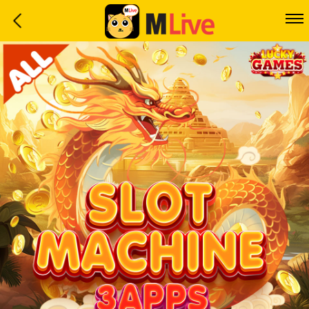
Home
Event
LuckyGame
WinwinCoin
Debit
Mdoll
Help
Support
Language
: