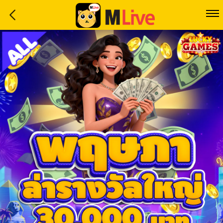
Home
Event
LuckyGame
WinwinCoin
Debit
Mdoll
Help
Support
Language
: