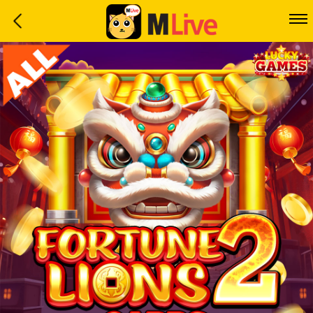
Home
Event
LuckyGame
WinwinCoin
Debit
Mdoll
Help
Support
Language
: