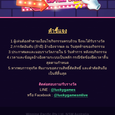
คำชี้แจง
1.ผู้เล่นต้องทำตามเงื่อนไขกิจกรรมครบถ้วน จึงจะได้รับรางวัล
2.การจัดอันดับ (ถ้ามี) อ้างอิงจากผล ณ วันสุดท้ายของกิจกรรม
3.ประกาศผลและมอบรางวัลภายใน 5 วันทำการ หลังจบกิจกรรม
4.เวลาและข้อมูลอ้างอิงตามระบบเป็นหลัก กรณีขัดข้องยึดเวลาสิ้น
สุดตามกำหนด
5.หากพบการทุจริต ทีมงานขอสงวนสิทธิ์ตัดสิทธิ์ และคำตัดสินถือ
เป็นที่สิ้นสุด
ติดต่อสอบถาม/รับรางวัล
LINE :
@luckygames
หรือ Facebook :
@luckygamesmlive
Winnine Pacific Pty Ltd ,NSW Australia