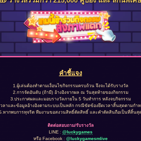
🎁 รางวัลรวมกว่า 215,000 คูปอง และ สกินพิเศ
คำชี้แจง
1.ผู้เล่นต้องทำตามเงื่อนไขกิจกรรมครบถ้วน จึงจะได้รับรางวัล
2.การจัดอันดับ (ถ้ามี) อ้างอิงจากผล ณ วันสุดท้ายของกิจกรรม
3.ประกาศผลและมอบรางวัลภายใน 5 วันทำการ หลังจบกิจกรรม
เวลาและข้อมูลอ้างอิงตามระบบเป็นหลัก กรณีขัดข้องยึดเวลาสิ้นสุดตามกำ
5.หากพบการทุจริต ทีมงานขอสงวนสิทธิ์ตัดสิทธิ์ และคำตัดสินถือเป็นที่สิ้นสุ
ติดต่อสอบถาม/รับรางวัล
LINE :
@luckygames
หรือ Facebook :
@luckygamesmlive