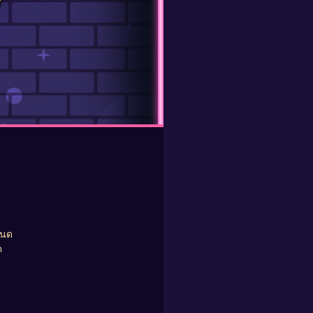
ษ
หนด
ด