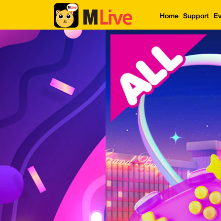
Home
Support
Ev
Home
Event
LuckyGame
WinwinCoin
Debit
Mdoll
Help
Support
Language
: