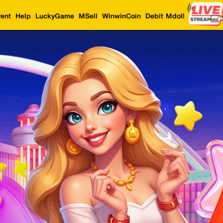
ent
Help
LuckyGame
MSell
WinwinCoin
Debit Mdoll