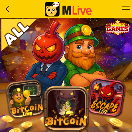
Home
Event
LuckyGame
WinwinCoin
Debit
Mdoll
Help
Support
Language
: