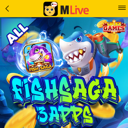
Home
Event
LuckyGame
WinwinCoin
Debit
Mdoll
Help
Support
Language
: