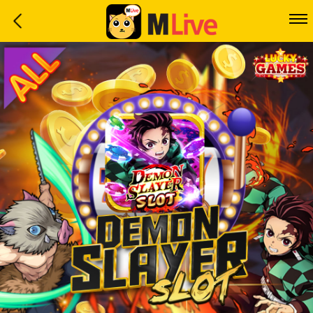
Home
Event
LuckyGame
WinwinCoin
Debit
Mdoll
Help
Support
Language
: