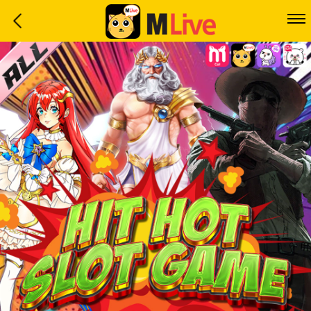
Home
Event
LuckyGame
WinwinCoin
Debit
Mdoll
Help
Support
Language
: