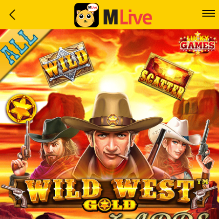
Home
Event
LuckyGame
WinwinCoin
Debit
Mdoll
Help
Support
Language
: