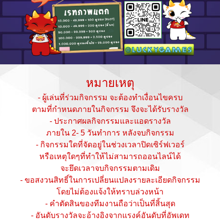
หมายเหตุ
- ผู้เล่นที่ร่วมกิจกรรม จะต้องทำเงื่อนไขครบ
ตามที่กำหนดภายในกิจกรรม จึงจะได้รับรางวัล
- ประกาศผลกิจกรรมและแอดรางวัล
ภายใน 2- 5 วันทำการ หลังจบกิจกรรม
- กิจกรรมใดที่จัดอยู่ในช่วงเวลาปิดเซิร์ฟเวอร์
หรือเหตุใดๆที่ทำให้ไม่สามารถออนไลน์ได้
จะยึดเวลาจบกิจกรรมตามเดิม
- ขอสงวนสิทธิ์ในการเปลี่ยนแปลงรายละเอียดกิจกรรม
โดยไม่ต้องแจ้งให้ทราบล่วงหน้า
- คำตัดสินของทีมงานถือว่าเป็นที่สิ้นสุด
- อันดับรางวัลจะอ้างอิงจากแรงค์อันดับที่อัพเดท