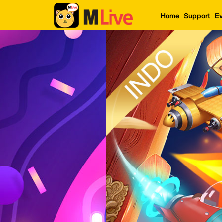
Home
Support
Ev
Home
Event
LuckyGame
WinwinCoin
Debit
Mdoll
Help
Support
Language
: