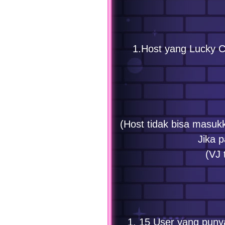
1.Host yang Lucky C
(Host tidak bisa masuk
Jika p
(VJ 
1. 15 User yang puny