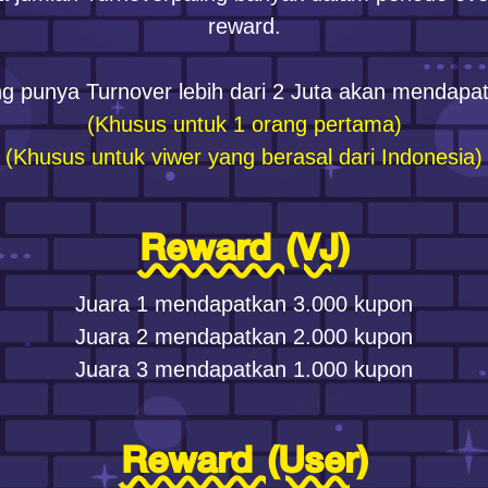
reward.
ng punya Turnover lebih dari 2 Juta akan mendapat
(Khusus untuk 1 orang pertama)
(Khusus untuk viwer yang berasal dari Indonesia)
Reward (VJ)
Juara 1 mendapatkan 3.000 kupon
Juara 2 mendapatkan 2.000 kupon
Juara 3 mendapatkan 1.000 kupon
Reward (User)