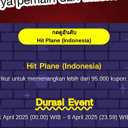
กดดูอันดับ
Hit Plane (Indonesia)
Hit Plane (Indonesia)
Ikut untuk memenangkan lebih dari 95.000 kupon.
Durasi Event
1 April 2025 (00.00) WIB – 6 April 2025 (23.59) WI