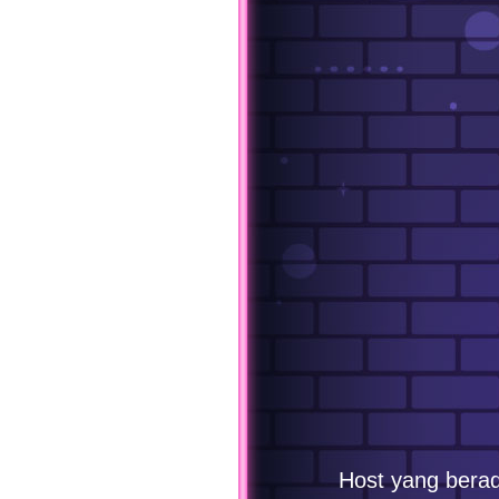
Host yang berad