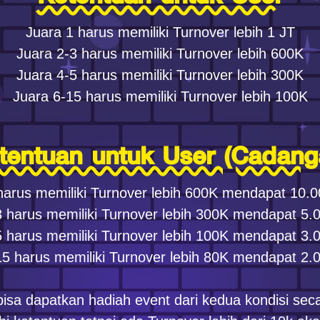
Juara 1 harus memiliki Turnover lebih 1 JT
Juara 2-3 harus memiliki Turnover lebih 600K
Juara 4-5 harus memiliki Turnover lebih 300K
Juara 6-15 harus memiliki Turnover lebih 100K
tentuan untuk User (Cadang
harus memiliki Turnover lebih 600K mendapat 10.
3 harus memiliki Turnover lebih 300K mendapat 5.
5 harus memiliki Turnover lebih 100K mendapat 3.
15 harus memiliki Turnover lebih 80K mendapat 2.
bisa dapatkan hadiah event dari kedua kondisi se