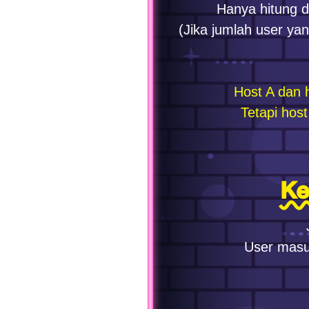
Hanya hitung d
(Jika jumlah user ya
Host A dan 
Tetapi host
Ke
User masuk