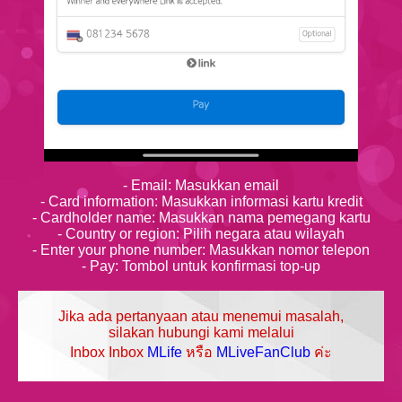
- Email: Masukkan email
- Card information: Masukkan informasi kartu kredit
- Cardholder name: Masukkan nama pemegang kartu
- Country or region: Pilih negara atau wilayah
- Enter your phone number: Masukkan nomor telepon
- Pay: Tombol untuk konfirmasi top-up
Jika ada pertanyaan atau menemui masalah,
silakan hubungi kami melalui
Inbox Inbox
MLife
หรือ
MLiveFanClub
ค่ะ