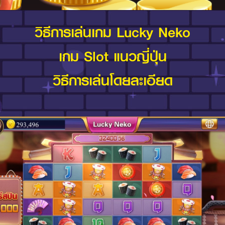
วิธีการเล่นเกม Lucky Neko
เกม Slot แนวญี่ปุ่น
วิธีการเล่นโดยละเอียด