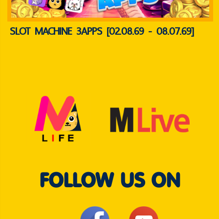
SLOT MACHINE 3APPS [02.08.69 - 08.07.69]
FOLLOW US ON