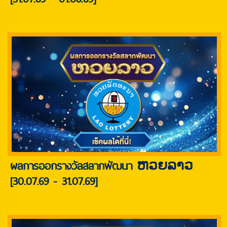
ผลการออกรางวัลสลากพัฒนา ຫວຍລາວ
[30.07.69 - 31.07.69]